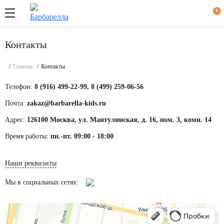
Вход
Наш
0
пециалист
ерезвонит
Через
 течение
логин
15 минут
Контакты
Через
во время
СМС-
рабочего
код
ня пн.-пт.
Главная
Контакты
09:00 -
18:00
Телефон:
8 (916) 499-22-99, 8 (499) 259-06-56
Почта:
zakaz@barbarella-kids.ru
Адрес:
126100 Москва, ул. Мантулинская, д. 16, пом. 3, комн. 14
Время работы:
пн.-пт. 09:00 - 18:00
Забыли
пароль?
Регистрация
Наши реквизиты
Войти
Мы в социальных сетях: