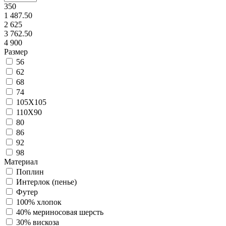
350
1 487.50
2 625
3 762.50
4 900
Размер
56
62
68
74
105Х105
110Х90
80
86
92
98
Материал
Поплин
Интерлок (пенье)
Футер
100% хлопок
40% мериносовая шерсть
30% вискоза