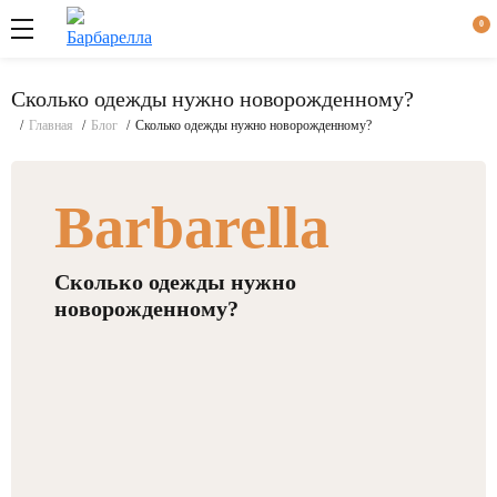
Вход
Наш
0
пециалист
ерезвонит
Через
 течение
логин
15 минут
Сколько одежды нужно новорожденному?
Через
во время
СМС-
рабочего
Главная
Блог
Сколько одежды нужно новорожденному?
код
ня пн.-пт.
09:00 -
18:00
Barbarella
Сколько одежды нужно
новорожденному?
Забыли
пароль?
Регистрация
Войти