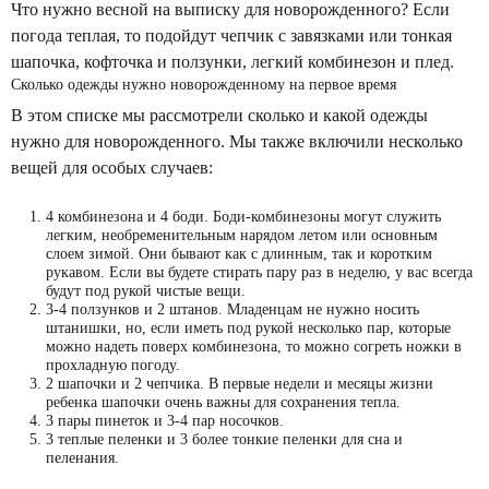
Что нужно весной на выписку для новорожденного? Если
погода теплая, то подойдут чепчик с завязками или тонкая
шапочка, кофточка и ползунки, легкий комбинезон и плед.
Сколько одежды нужно новорожденному на первое время
В этом списке мы рассмотрели сколько и какой одежды
нужно для новорожденного. Мы также включили несколько
вещей для особых случаев:
4 комбинезона и 4 боди. Боди-комбинезоны могут служить
легким, необременительным нарядом летом или основным
слоем зимой. Они бывают как с длинным, так и коротким
рукавом. Если вы будете стирать пару раз в неделю, у вас всегда
будут под рукой чистые вещи.
3-4 ползунков и 2 штанов. Младенцам не нужно носить
штанишки, но, если иметь под рукой несколько пар, которые
можно надеть поверх комбинезона, то можно согреть ножки в
прохладную погоду.
2 шапочки и 2 чепчика. В первые недели и месяцы жизни
ребенка шапочки очень важны для сохранения тепла.
3 пары пинеток и 3-4 пар носочков.
3 теплые пеленки и 3 более тонкие пеленки для сна и
пеленания.